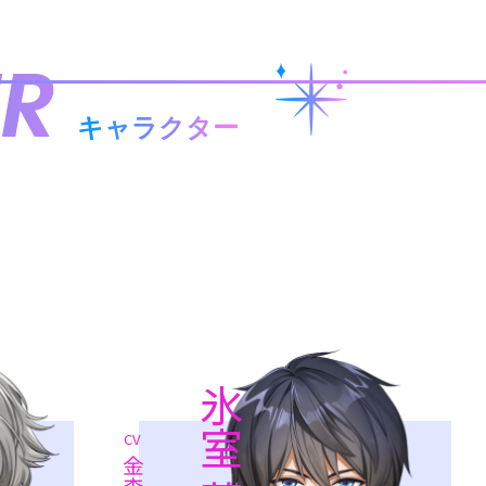
R
キャラクター
氷室 蓮
CV