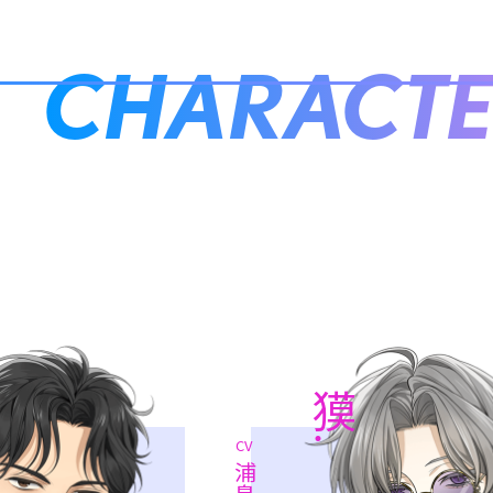
CHARACTE
獏.
CV