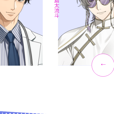
浦島太流斗