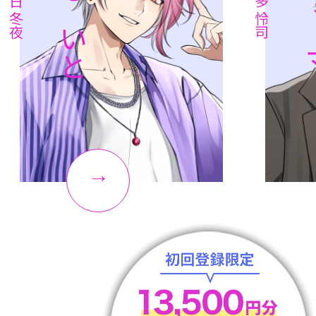
月輪 るいと
滝リ
春日 冬夜
酒多 怜司