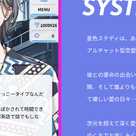
SYS
星色ステディは、あ
アルチャット型恋愛
彼との運命の出会い
開、そして誰よりも
て優しい愛の日々…
次元を超えて深く愛
ゆくまでお楽しみく