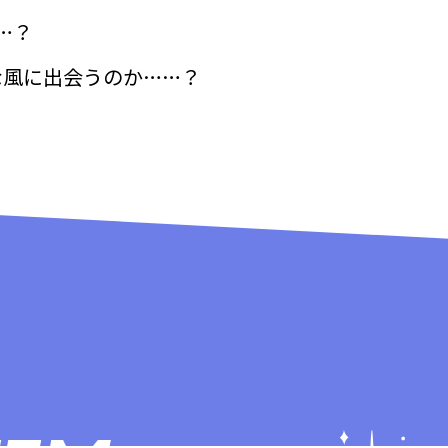
…？
な風に出会うのか……？